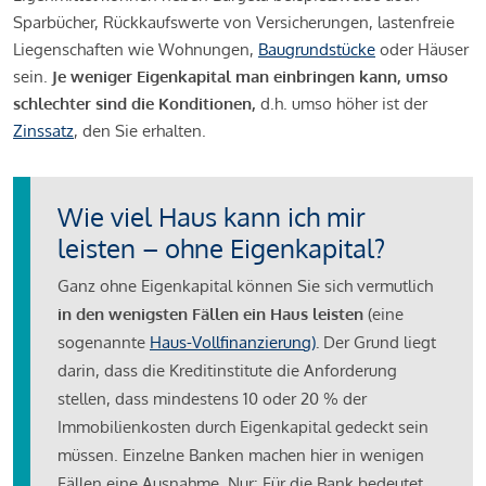
Sparbücher, Rückkaufswerte von Versicherungen, lastenfreie
Liegenschaften wie Wohnungen,
Baugrundstücke
oder Häuser
sein.
Je weniger Eigenkapital man einbringen kann, umso
schlechter sind die Konditionen,
d.h. umso höher ist der
Zinssatz
, den Sie erhalten.
Wie viel Haus kann ich mir
leisten – ohne Eigenkapital?
Ganz ohne Eigenkapital können Sie sich vermutlich
in den wenigsten Fällen ein Haus leisten
(eine
sogenannte
Haus-Vollfinanzierung)
.
Der Grund liegt
darin, dass die Kreditinstitute die Anforderung
stellen, dass mindestens 10 oder 20 % der
Immobilienkosten durch Eigenkapital gedeckt sein
müssen. Einzelne Banken machen hier in wenigen
Fällen eine Ausnahme. Nur: Für die Bank bedeutet