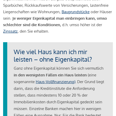
Sparbücher, Rückkaufswerte von Versicherungen, lastenfreie
Liegenschaften wie Wohnungen,
Baugrundstücke
oder Häuser
sein.
Je weniger Eigenkapital man einbringen kann, umso
schlechter sind die Konditionen,
d.h. umso höher ist der
Zinssatz
, den Sie erhalten.
Wie viel Haus kann ich mir
leisten – ohne Eigenkapital?
Ganz ohne Eigenkapital können Sie sich vermutlich
in den wenigsten Fällen ein Haus leisten
(eine
sogenannte
Haus-Vollfinanzierung)
.
Der Grund liegt
darin, dass die Kreditinstitute die Anforderung
stellen, dass mindestens 10 oder 20 % der
Immobilienkosten durch Eigenkapital gedeckt sein
müssen. Einzelne Banken machen hier in wenigen
Fällen eine Ausnahme. Nur: Für die Bank bedeutet