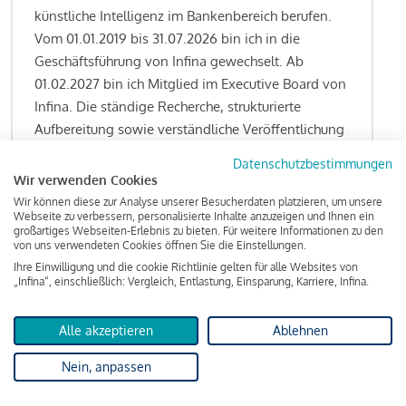
künstliche Intelligenz im Bankenbereich berufen.
Vom 01.01.2019 bis 31.07.2026 bin ich in die
Geschäftsführung von Infina gewechselt. Ab
01.02.2027 bin ich Mitglied im Executive Board von
Infina. Die ständige Recherche, strukturierte
Aufbereitung sowie verständliche Veröffentlichung
von allen Fragestellungen rund um das
Datenschutzbestimmungen
Kreditgeschäft gehören zu den wesentlichen
Wir verwenden Cookies
Schwerpunktsetzungen meiner Funktion.
Wir können diese zur Analyse unserer Besucherdaten platzieren, um unsere
Webseite zu verbessern, personalisierte Inhalte anzuzeigen und Ihnen ein
großartiges Webseiten-Erlebnis zu bieten. Für weitere Informationen zu den
von uns verwendeten Cookies öffnen Sie die Einstellungen.
Ihre Einwilligung und die cookie Richtlinie gelten für alle Websites von
Lesen Sie meine Finanzierungs-Tipps
„Infina“, einschließlich: Vergleich, Entlastung, Einsparung, Karriere, Infina.
Alle akzeptieren
Ablehnen
Kreditindex
Nein, anpassen
Das Wohnkredit Barometer