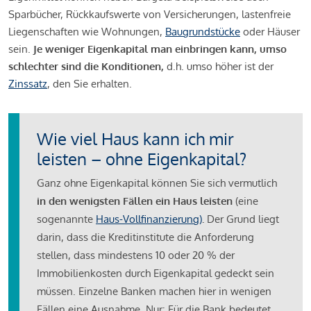
Sparbücher, Rückkaufswerte von Versicherungen, lastenfreie
Liegenschaften wie Wohnungen,
Baugrundstücke
oder Häuser
sein.
Je weniger Eigenkapital man einbringen kann, umso
schlechter sind die Konditionen,
d.h. umso höher ist der
Zinssatz
, den Sie erhalten.
Wie viel Haus kann ich mir
leisten – ohne Eigenkapital?
Ganz ohne Eigenkapital können Sie sich vermutlich
in den wenigsten Fällen ein Haus leisten
(eine
sogenannte
Haus-Vollfinanzierung)
.
Der Grund liegt
darin, dass die Kreditinstitute die Anforderung
stellen, dass mindestens 10 oder 20 % der
Immobilienkosten durch Eigenkapital gedeckt sein
müssen. Einzelne Banken machen hier in wenigen
Fällen eine Ausnahme. Nur: Für die Bank bedeutet