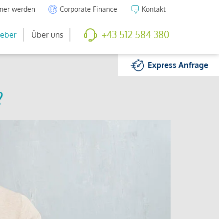
tner werden
Corporate Finance
Kontakt
+43 512 584 380
eber
Über uns
Express
Anfrage
?