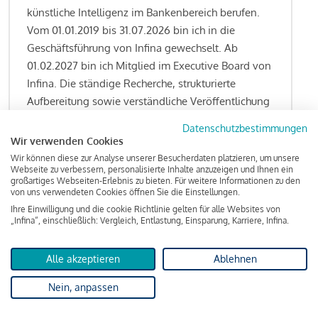
künstliche Intelligenz im Bankenbereich berufen.
Vom 01.01.2019 bis 31.07.2026 bin ich in die
Geschäftsführung von Infina gewechselt. Ab
01.02.2027 bin ich Mitglied im Executive Board von
Infina. Die ständige Recherche, strukturierte
Aufbereitung sowie verständliche Veröffentlichung
von allen Fragestellungen rund um das
Datenschutzbestimmungen
Kreditgeschäft gehören zu den wesentlichen
Wir verwenden Cookies
Schwerpunktsetzungen meiner Funktion.
Wir können diese zur Analyse unserer Besucherdaten platzieren, um unsere
Webseite zu verbessern, personalisierte Inhalte anzuzeigen und Ihnen ein
großartiges Webseiten-Erlebnis zu bieten. Für weitere Informationen zu den
von uns verwendeten Cookies öffnen Sie die Einstellungen.
Ihre Einwilligung und die cookie Richtlinie gelten für alle Websites von
Lesen Sie meine Finanzierungs-Tipps
„Infina“, einschließlich: Vergleich, Entlastung, Einsparung, Karriere, Infina.
Alle akzeptieren
Ablehnen
Kreditindex
Nein, anpassen
Das Wohnkredit Barometer