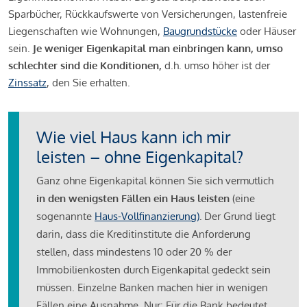
Sparbücher, Rückkaufswerte von Versicherungen, lastenfreie
Liegenschaften wie Wohnungen,
Baugrundstücke
oder Häuser
sein.
Je weniger Eigenkapital man einbringen kann, umso
schlechter sind die Konditionen,
d.h. umso höher ist der
Zinssatz
, den Sie erhalten.
Wie viel Haus kann ich mir
leisten – ohne Eigenkapital?
Ganz ohne Eigenkapital können Sie sich vermutlich
in den wenigsten Fällen ein Haus leisten
(eine
sogenannte
Haus-Vollfinanzierung)
.
Der Grund liegt
darin, dass die Kreditinstitute die Anforderung
stellen, dass mindestens 10 oder 20 % der
Immobilienkosten durch Eigenkapital gedeckt sein
müssen. Einzelne Banken machen hier in wenigen
Fällen eine Ausnahme. Nur: Für die Bank bedeutet