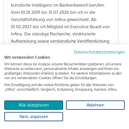
künstliche Intelligenz im Bankenbereich berufen.
Vom 01.01.2019 bis 31.07.2026 bin ich in die
Geschäftsführung von Infina gewechselt. Ab
01.02.2027 bin ich Mitglied im Executive Board von
Infina. Die ständige Recherche, strukturierte
Aufbereitung sowie verständliche Veröffentlichung
von allen Fragestellungen rund um das
Datenschutzbestimmungen
Kreditgeschäft gehören zu den wesentlichen
Wir verwenden Cookies
Schwerpunktsetzungen meiner Funktion.
Wir können diese zur Analyse unserer Besucherdaten platzieren, um unsere
Webseite zu verbessern, personalisierte Inhalte anzuzeigen und Ihnen ein
großartiges Webseiten-Erlebnis zu bieten. Für weitere Informationen zu den
von uns verwendeten Cookies öffnen Sie die Einstellungen.
Ihre Einwilligung und die cookie Richtlinie gelten für alle Websites von
Lesen Sie meine Finanzierungs-Tipps
„Infina“, einschließlich: Vergleich, Entlastung, Einsparung, Karriere, Infina.
Alle akzeptieren
Ablehnen
Kreditindex
Nein, anpassen
Das Wohnkredit Barometer