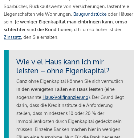
Sparbücher, Rückkaufswerte von Versicherungen, lastenfreie
Liegenschaften wie Wohnungen,
Baugrundstücke
oder Häuser
sein.
Je weniger Eigenkapital man einbringen kann, umso
schlechter sind die Konditionen,
d.h. umso höher ist der
Zinssatz
, den Sie erhalten.
Wie viel Haus kann ich mir
leisten – ohne Eigenkapital?
Ganz ohne Eigenkapital können Sie sich vermutlich
in den wenigsten Fällen ein Haus leisten
(eine
sogenannte
Haus-Vollfinanzierung)
.
Der Grund liegt
darin, dass die Kreditinstitute die Anforderung
stellen, dass mindestens 10 oder 20 % der
Immobilienkosten durch Eigenkapital gedeckt sein
müssen. Einzelne Banken machen hier in wenigen
Fällen eine Ausnahme. Nur: Für die Bank bedeutet