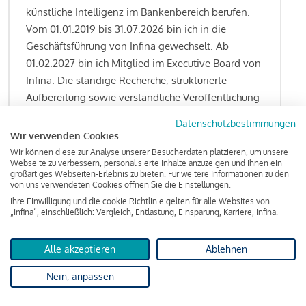
künstliche Intelligenz im Bankenbereich berufen.
Vom 01.01.2019 bis 31.07.2026 bin ich in die
Geschäftsführung von Infina gewechselt. Ab
01.02.2027 bin ich Mitglied im Executive Board von
Infina. Die ständige Recherche, strukturierte
Aufbereitung sowie verständliche Veröffentlichung
von allen Fragestellungen rund um das
Datenschutzbestimmungen
Kreditgeschäft gehören zu den wesentlichen
Wir verwenden Cookies
Schwerpunktsetzungen meiner Funktion.
Wir können diese zur Analyse unserer Besucherdaten platzieren, um unsere
Webseite zu verbessern, personalisierte Inhalte anzuzeigen und Ihnen ein
großartiges Webseiten-Erlebnis zu bieten. Für weitere Informationen zu den
von uns verwendeten Cookies öffnen Sie die Einstellungen.
Ihre Einwilligung und die cookie Richtlinie gelten für alle Websites von
Lesen Sie meine Finanzierungs-Tipps
„Infina“, einschließlich: Vergleich, Entlastung, Einsparung, Karriere, Infina.
Alle akzeptieren
Ablehnen
Kreditindex
Nein, anpassen
Das Wohnkredit Barometer