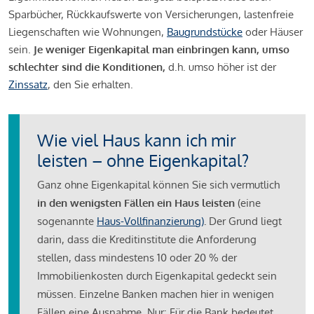
Sparbücher, Rückkaufswerte von Versicherungen, lastenfreie
Liegenschaften wie Wohnungen,
Baugrundstücke
oder Häuser
sein.
Je weniger Eigenkapital man einbringen kann, umso
schlechter sind die Konditionen,
d.h. umso höher ist der
Zinssatz
, den Sie erhalten.
Wie viel Haus kann ich mir
leisten – ohne Eigenkapital?
Ganz ohne Eigenkapital können Sie sich vermutlich
in den wenigsten Fällen ein Haus leisten
(eine
sogenannte
Haus-Vollfinanzierung)
.
Der Grund liegt
darin, dass die Kreditinstitute die Anforderung
stellen, dass mindestens 10 oder 20 % der
Immobilienkosten durch Eigenkapital gedeckt sein
müssen. Einzelne Banken machen hier in wenigen
Fällen eine Ausnahme. Nur: Für die Bank bedeutet