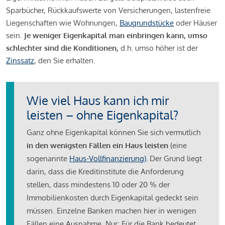
Sparbücher, Rückkaufswerte von Versicherungen, lastenfreie
Liegenschaften wie Wohnungen,
Baugrundstücke
oder Häuser
sein.
Je weniger Eigenkapital man einbringen kann, umso
schlechter sind die Konditionen,
d.h. umso höher ist der
Zinssatz
, den Sie erhalten.
Wie viel Haus kann ich mir
leisten – ohne Eigenkapital?
Ganz ohne Eigenkapital können Sie sich vermutlich
in den wenigsten Fällen ein Haus leisten
(eine
sogenannte
Haus-Vollfinanzierung)
.
Der Grund liegt
darin, dass die Kreditinstitute die Anforderung
stellen, dass mindestens 10 oder 20 % der
Immobilienkosten durch Eigenkapital gedeckt sein
müssen. Einzelne Banken machen hier in wenigen
Fällen eine Ausnahme. Nur: Für die Bank bedeutet