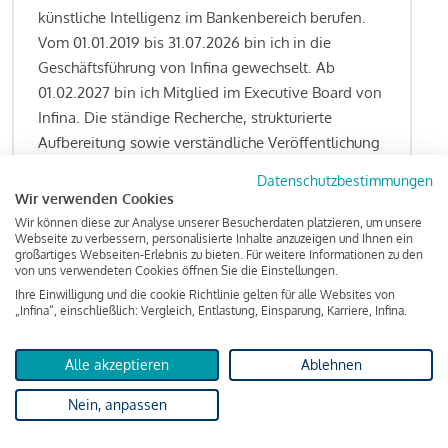
künstliche Intelligenz im Bankenbereich berufen.
Vom 01.01.2019 bis 31.07.2026 bin ich in die
Geschäftsführung von Infina gewechselt. Ab
01.02.2027 bin ich Mitglied im Executive Board von
Infina. Die ständige Recherche, strukturierte
Aufbereitung sowie verständliche Veröffentlichung
von allen Fragestellungen rund um das
Datenschutzbestimmungen
Kreditgeschäft gehören zu den wesentlichen
Wir verwenden Cookies
Schwerpunktsetzungen meiner Funktion.
Wir können diese zur Analyse unserer Besucherdaten platzieren, um unsere
Webseite zu verbessern, personalisierte Inhalte anzuzeigen und Ihnen ein
großartiges Webseiten-Erlebnis zu bieten. Für weitere Informationen zu den
von uns verwendeten Cookies öffnen Sie die Einstellungen.
Ihre Einwilligung und die cookie Richtlinie gelten für alle Websites von
Lesen Sie meine Finanzierungs-Tipps
„Infina“, einschließlich: Vergleich, Entlastung, Einsparung, Karriere, Infina.
Alle akzeptieren
Ablehnen
Kreditindex
Nein, anpassen
Das Wohnkredit Barometer