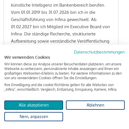
künstliche Intelligenz im Bankenbereich berufen.
Vom 01.01.2019 bis 31.07.2026 bin ich in die
Geschäftsführung von Infina gewechselt. Ab
01.02.2027 bin ich Mitglied im Executive Board von
Infina. Die ständige Recherche, strukturierte
Aufbereitung sowie verständliche Veröffentlichung
von allen Fragestellungen rund um das
Datenschutzbestimmungen
Kreditgeschäft gehören zu den wesentlichen
Wir verwenden Cookies
Schwerpunktsetzungen meiner Funktion.
Wir können diese zur Analyse unserer Besucherdaten platzieren, um unsere
Webseite zu verbessern, personalisierte Inhalte anzuzeigen und Ihnen ein
großartiges Webseiten-Erlebnis zu bieten. Für weitere Informationen zu den
von uns verwendeten Cookies öffnen Sie die Einstellungen.
Ihre Einwilligung und die cookie Richtlinie gelten für alle Websites von
Lesen Sie meine Finanzierungs-Tipps
„Infina“, einschließlich: Vergleich, Entlastung, Einsparung, Karriere, Infina.
Alle akzeptieren
Ablehnen
Kreditindex
Nein, anpassen
Das Wohnkredit Barometer