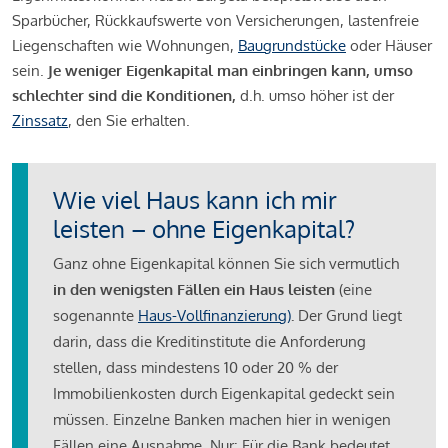
Sparbücher, Rückkaufswerte von Versicherungen, lastenfreie
Liegenschaften wie Wohnungen,
Baugrundstücke
oder Häuser
sein.
Je weniger Eigenkapital man einbringen kann, umso
schlechter sind die Konditionen,
d.h. umso höher ist der
Zinssatz
, den Sie erhalten.
Wie viel Haus kann ich mir
leisten – ohne Eigenkapital?
Ganz ohne Eigenkapital können Sie sich vermutlich
in den wenigsten Fällen ein Haus leisten
(eine
sogenannte
Haus-Vollfinanzierung)
.
Der Grund liegt
darin, dass die Kreditinstitute die Anforderung
stellen, dass mindestens 10 oder 20 % der
Immobilienkosten durch Eigenkapital gedeckt sein
müssen. Einzelne Banken machen hier in wenigen
Fällen eine Ausnahme. Nur: Für die Bank bedeutet