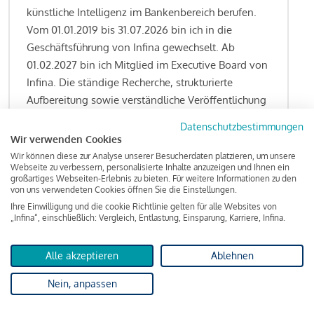
künstliche Intelligenz im Bankenbereich berufen.
Vom 01.01.2019 bis 31.07.2026 bin ich in die
Geschäftsführung von Infina gewechselt. Ab
01.02.2027 bin ich Mitglied im Executive Board von
Infina. Die ständige Recherche, strukturierte
Aufbereitung sowie verständliche Veröffentlichung
von allen Fragestellungen rund um das
Datenschutzbestimmungen
Kreditgeschäft gehören zu den wesentlichen
Wir verwenden Cookies
Schwerpunktsetzungen meiner Funktion.
Wir können diese zur Analyse unserer Besucherdaten platzieren, um unsere
Webseite zu verbessern, personalisierte Inhalte anzuzeigen und Ihnen ein
großartiges Webseiten-Erlebnis zu bieten. Für weitere Informationen zu den
von uns verwendeten Cookies öffnen Sie die Einstellungen.
Ihre Einwilligung und die cookie Richtlinie gelten für alle Websites von
Lesen Sie meine Finanzierungs-Tipps
„Infina“, einschließlich: Vergleich, Entlastung, Einsparung, Karriere, Infina.
Alle akzeptieren
Ablehnen
Kreditindex
Nein, anpassen
Das Wohnkredit Barometer