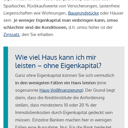
Sparbücher, Rückkaufswerte von Versicherungen, lastenfreie
Liegenschaften wie Wohnungen,
Baugrundstücke
oder Häuser
sein.
Je weniger Eigenkapital man einbringen kann, umso
schlechter sind die Konditionen,
d.h. umso höher ist der
Zinssatz
, den Sie erhalten.
Wie viel Haus kann ich mir
leisten – ohne Eigenkapital?
Ganz ohne Eigenkapital können Sie sich vermutlich
in den wenigsten Fällen ein Haus leisten
(eine
sogenannte
Haus-Vollfinanzierung)
.
Der Grund liegt
darin, dass die Kreditinstitute die Anforderung
stellen, dass mindestens 10 oder 20 % der
Immobilienkosten durch Eigenkapital gedeckt sein
müssen. Einzelne Banken machen hier in wenigen
Fällen eine Ausnahme. Nur: Für die Bank bedeutet