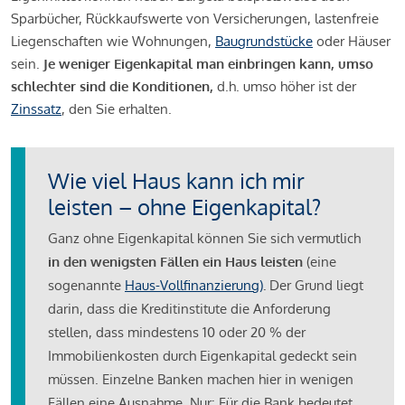
Sparbücher, Rückkaufswerte von Versicherungen, lastenfreie
Liegenschaften wie Wohnungen,
Baugrundstücke
oder Häuser
sein.
Je weniger Eigenkapital man einbringen kann, umso
schlechter sind die Konditionen,
d.h. umso höher ist der
Zinssatz
, den Sie erhalten.
Wie viel Haus kann ich mir
leisten – ohne Eigenkapital?
Ganz ohne Eigenkapital können Sie sich vermutlich
in den wenigsten Fällen ein Haus leisten
(eine
sogenannte
Haus-Vollfinanzierung)
.
Der Grund liegt
darin, dass die Kreditinstitute die Anforderung
stellen, dass mindestens 10 oder 20 % der
Immobilienkosten durch Eigenkapital gedeckt sein
müssen. Einzelne Banken machen hier in wenigen
Fällen eine Ausnahme. Nur: Für die Bank bedeutet