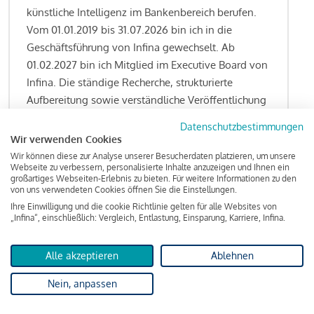
künstliche Intelligenz im Bankenbereich berufen.
Vom 01.01.2019 bis 31.07.2026 bin ich in die
Geschäftsführung von Infina gewechselt. Ab
01.02.2027 bin ich Mitglied im Executive Board von
Infina. Die ständige Recherche, strukturierte
Aufbereitung sowie verständliche Veröffentlichung
von allen Fragestellungen rund um das
Datenschutzbestimmungen
Kreditgeschäft gehören zu den wesentlichen
Wir verwenden Cookies
Schwerpunktsetzungen meiner Funktion.
Wir können diese zur Analyse unserer Besucherdaten platzieren, um unsere
Webseite zu verbessern, personalisierte Inhalte anzuzeigen und Ihnen ein
großartiges Webseiten-Erlebnis zu bieten. Für weitere Informationen zu den
von uns verwendeten Cookies öffnen Sie die Einstellungen.
Ihre Einwilligung und die cookie Richtlinie gelten für alle Websites von
Lesen Sie meine Finanzierungs-Tipps
„Infina“, einschließlich: Vergleich, Entlastung, Einsparung, Karriere, Infina.
Alle akzeptieren
Ablehnen
Kreditindex
Nein, anpassen
Das Wohnkredit Barometer