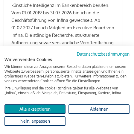
künstliche Intelligenz im Bankenbereich berufen.
Vom 01.01.2019 bis 31.07.2026 bin ich in die
Geschäftsführung von Infina gewechselt. Ab
01.02.2027 bin ich Mitglied im Executive Board von
Infina. Die ständige Recherche, strukturierte
Aufbereitung sowie verständliche Veröffentlichung
von allen Fragestellungen rund um das
Datenschutzbestimmungen
Kreditgeschäft gehören zu den wesentlichen
Wir verwenden Cookies
Schwerpunktsetzungen meiner Funktion.
Wir können diese zur Analyse unserer Besucherdaten platzieren, um unsere
Webseite zu verbessern, personalisierte Inhalte anzuzeigen und Ihnen ein
großartiges Webseiten-Erlebnis zu bieten. Für weitere Informationen zu den
von uns verwendeten Cookies öffnen Sie die Einstellungen.
Ihre Einwilligung und die cookie Richtlinie gelten für alle Websites von
Lesen Sie meine Finanzierungs-Tipps
„Infina“, einschließlich: Vergleich, Entlastung, Einsparung, Karriere, Infina.
Alle akzeptieren
Ablehnen
Kreditindex
Nein, anpassen
Das Wohnkredit Barometer