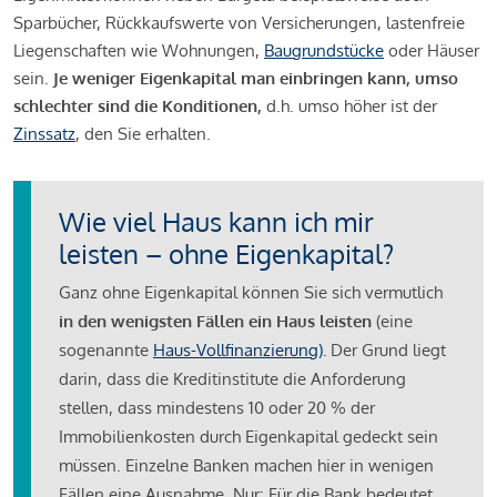
Sparbücher, Rückkaufswerte von Versicherungen, lastenfreie
Liegenschaften wie Wohnungen,
Baugrundstücke
oder Häuser
sein.
Je weniger Eigenkapital man einbringen kann, umso
schlechter sind die Konditionen,
d.h. umso höher ist der
Zinssatz
, den Sie erhalten.
Wie viel Haus kann ich mir
leisten – ohne Eigenkapital?
Ganz ohne Eigenkapital können Sie sich vermutlich
in den wenigsten Fällen ein Haus leisten
(eine
sogenannte
Haus-Vollfinanzierung)
.
Der Grund liegt
darin, dass die Kreditinstitute die Anforderung
stellen, dass mindestens 10 oder 20 % der
Immobilienkosten durch Eigenkapital gedeckt sein
müssen. Einzelne Banken machen hier in wenigen
Fällen eine Ausnahme. Nur: Für die Bank bedeutet