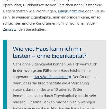
Sparbücher, Rückkaufswerte von Versicherungen, lastenfreie
Liegenschaften wie Wohnungen,
Baugrundstücke
oder Häuser
sein.
Je weniger Eigenkapital man einbringen kann, umso
schlechter sind die Konditionen,
d.h. umso höher ist der
Zinssatz
, den Sie erhalten.
Wie viel Haus kann ich mir
leisten – ohne Eigenkapital?
Ganz ohne Eigenkapital können Sie sich vermutlich
in den wenigsten Fällen ein Haus leisten
(eine
sogenannte
Haus-Vollfinanzierung)
.
Der Grund liegt
darin, dass die Kreditinstitute die Anforderung
stellen, dass mindestens 10 oder 20 % der
Immobilienkosten durch Eigenkapital gedeckt sein
müssen. Einzelne Banken machen hier in wenigen
Fällen eine Ausnahme. Nur: Für die Bank bedeutet