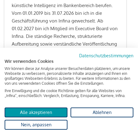
künstliche Intelligenz im Bankenbereich berufen.
Vom 01.01.2019 bis 31.07.2026 bin ich in die
Geschäftsführung von Infina gewechselt. Ab
01.02.2027 bin ich Mitglied im Executive Board von
Infina. Die ständige Recherche, strukturierte
Aufbereitung sowie verständliche Veröffentlichung
von allen Fragestellungen rund um das
Datenschutzbestimmungen
Kreditgeschäft gehören zu den wesentlichen
Wir verwenden Cookies
Schwerpunktsetzungen meiner Funktion.
Wir können diese zur Analyse unserer Besucherdaten platzieren, um unsere
Webseite zu verbessern, personalisierte Inhalte anzuzeigen und Ihnen ein
großartiges Webseiten-Erlebnis zu bieten. Für weitere Informationen zu den
von uns verwendeten Cookies öffnen Sie die Einstellungen.
Ihre Einwilligung und die cookie Richtlinie gelten für alle Websites von
Lesen Sie meine Finanzierungs-Tipps
„Infina“, einschließlich: Vergleich, Entlastung, Einsparung, Karriere, Infina.
Alle akzeptieren
Ablehnen
Kreditindex
Nein, anpassen
Das Wohnkredit Barometer