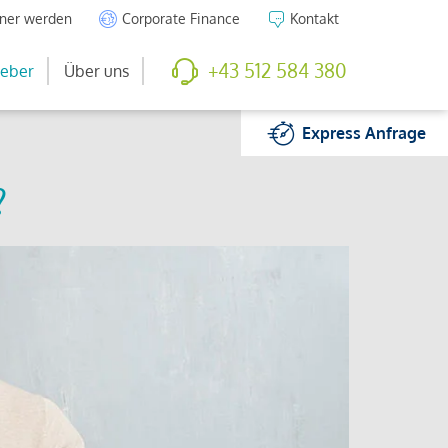
tner werden
Corporate Finance
Kontakt
+43 512 584 380
eber
Über uns
Express
Anfrage
?