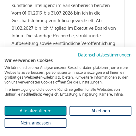
künstliche Intelligenz im Bankenbereich berufen.
Vom 01.01.2019 bis 31.07.2026 bin ich in die
Geschäftsführung von Infina gewechselt. Ab
01.02.2027 bin ich Mitglied im Executive Board von
Infina. Die ständige Recherche, strukturierte
Aufbereitung sowie verständliche Veröffentlichung
von allen Fragestellungen rund um das
Datenschutzbestimmungen
Kreditgeschäft gehören zu den wesentlichen
Wir verwenden Cookies
Schwerpunktsetzungen meiner Funktion.
Wir können diese zur Analyse unserer Besucherdaten platzieren, um unsere
Webseite zu verbessern, personalisierte Inhalte anzuzeigen und Ihnen ein
großartiges Webseiten-Erlebnis zu bieten. Für weitere Informationen zu den
von uns verwendeten Cookies öffnen Sie die Einstellungen.
Ihre Einwilligung und die cookie Richtlinie gelten für alle Websites von
Lesen Sie meine Finanzierungs-Tipps
„Infina“, einschließlich: Vergleich, Entlastung, Einsparung, Karriere, Infina.
Alle akzeptieren
Ablehnen
Kreditindex
Nein, anpassen
Das Wohnkredit Barometer