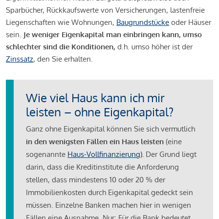
Sparbücher, Rückkaufswerte von Versicherungen, lastenfreie
Liegenschaften wie Wohnungen,
Baugrundstücke
oder Häuser
sein.
Je weniger Eigenkapital man einbringen kann, umso
schlechter sind die Konditionen,
d.h. umso höher ist der
Zinssatz
, den Sie erhalten.
Wie viel Haus kann ich mir
leisten – ohne Eigenkapital?
Ganz ohne Eigenkapital können Sie sich vermutlich
in den wenigsten Fällen ein Haus leisten
(eine
sogenannte
Haus-Vollfinanzierung)
.
Der Grund liegt
darin, dass die Kreditinstitute die Anforderung
stellen, dass mindestens 10 oder 20 % der
Immobilienkosten durch Eigenkapital gedeckt sein
müssen. Einzelne Banken machen hier in wenigen
Fällen eine Ausnahme. Nur: Für die Bank bedeutet