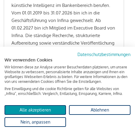
künstliche Intelligenz im Bankenbereich berufen.
Vom 01.01.2019 bis 31.07.2026 bin ich in die
Geschäftsführung von Infina gewechselt. Ab
01.02.2027 bin ich Mitglied im Executive Board von
Infina. Die ständige Recherche, strukturierte
Aufbereitung sowie verständliche Veröffentlichung
von allen Fragestellungen rund um das
Datenschutzbestimmungen
Kreditgeschäft gehören zu den wesentlichen
Wir verwenden Cookies
Schwerpunktsetzungen meiner Funktion.
Wir können diese zur Analyse unserer Besucherdaten platzieren, um unsere
Webseite zu verbessern, personalisierte Inhalte anzuzeigen und Ihnen ein
großartiges Webseiten-Erlebnis zu bieten. Für weitere Informationen zu den
von uns verwendeten Cookies öffnen Sie die Einstellungen.
Ihre Einwilligung und die cookie Richtlinie gelten für alle Websites von
Lesen Sie meine Finanzierungs-Tipps
„Infina“, einschließlich: Vergleich, Entlastung, Einsparung, Karriere, Infina.
Alle akzeptieren
Ablehnen
Kreditindex
Nein, anpassen
Das Wohnkredit Barometer