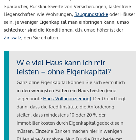
Sparbücher, Rückkaufswerte von Versicherungen, lastenfreie
Liegenschaften wie Wohnungen,
Baugrundstücke
oder Häuser
sein.
Je weniger Eigenkapital man einbringen kann, umso
schlechter sind die Konditionen,
d.h. umso höher ist der
Zinssatz
, den Sie erhalten.
Wie viel Haus kann ich mir
leisten – ohne Eigenkapital?
Ganz ohne Eigenkapital können Sie sich vermutlich
in den wenigsten Fällen ein Haus leisten
(eine
sogenannte
Haus-Vollfinanzierung)
.
Der Grund liegt
darin, dass die Kreditinstitute die Anforderung
stellen, dass mindestens 10 oder 20 % der
Immobilienkosten durch Eigenkapital gedeckt sein
müssen. Einzelne Banken machen hier in wenigen
Fällen eine Ausnahme. Nur: Für die Bank bedeutet