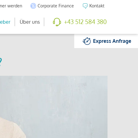
tner werden
Corporate Finance
Kontakt
+43 512 584 380
eber
Über uns
Express
Anfrage
?