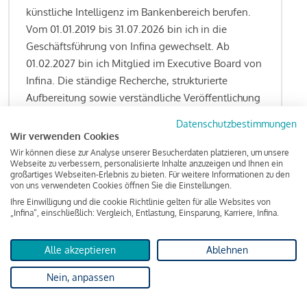
künstliche Intelligenz im Bankenbereich berufen.
Vom 01.01.2019 bis 31.07.2026 bin ich in die
Geschäftsführung von Infina gewechselt. Ab
01.02.2027 bin ich Mitglied im Executive Board von
Infina. Die ständige Recherche, strukturierte
Aufbereitung sowie verständliche Veröffentlichung
von allen Fragestellungen rund um das
Datenschutzbestimmungen
Kreditgeschäft gehören zu den wesentlichen
Wir verwenden Cookies
Schwerpunktsetzungen meiner Funktion.
Wir können diese zur Analyse unserer Besucherdaten platzieren, um unsere
Webseite zu verbessern, personalisierte Inhalte anzuzeigen und Ihnen ein
großartiges Webseiten-Erlebnis zu bieten. Für weitere Informationen zu den
von uns verwendeten Cookies öffnen Sie die Einstellungen.
Ihre Einwilligung und die cookie Richtlinie gelten für alle Websites von
Lesen Sie meine Finanzierungs-Tipps
„Infina“, einschließlich: Vergleich, Entlastung, Einsparung, Karriere, Infina.
Alle akzeptieren
Ablehnen
Kreditindex
Nein, anpassen
Das Wohnkredit Barometer