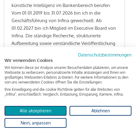
künstliche Intelligenz im Bankenbereich berufen.
Vom 01.01.2019 bis 31.07.2026 bin ich in die
Geschäftsführung von Infina gewechselt. Ab
01.02.2027 bin ich Mitglied im Executive Board von
Infina. Die ständige Recherche, strukturierte
Aufbereitung sowie verständliche Veröffentlichung
von allen Fragestellungen rund um das
Datenschutzbestimmungen
Kreditgeschäft gehören zu den wesentlichen
Wir verwenden Cookies
Schwerpunktsetzungen meiner Funktion.
Wir können diese zur Analyse unserer Besucherdaten platzieren, um unsere
Webseite zu verbessern, personalisierte Inhalte anzuzeigen und Ihnen ein
großartiges Webseiten-Erlebnis zu bieten. Für weitere Informationen zu den
von uns verwendeten Cookies öffnen Sie die Einstellungen.
Ihre Einwilligung und die cookie Richtlinie gelten für alle Websites von
Lesen Sie meine Finanzierungs-Tipps
„Infina“, einschließlich: Vergleich, Entlastung, Einsparung, Karriere, Infina.
Alle akzeptieren
Ablehnen
Kreditindex
Nein, anpassen
Das Wohnkredit Barometer