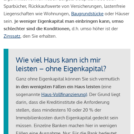
Sparbücher, Rückkaufswerte von Versicherungen, lastenfreie
Liegenschaften wie Wohnungen,
Baugrundstücke
oder Häuser
sein.
Je weniger Eigenkapital man einbringen kann, umso
schlechter sind die Konditionen,
d.h. umso höher ist der
Zinssatz
, den Sie erhalten.
Wie viel Haus kann ich mir
leisten – ohne Eigenkapital?
Ganz ohne Eigenkapital können Sie sich vermutlich
in den wenigsten Fällen ein Haus leisten
(eine
sogenannte
Haus-Vollfinanzierung)
.
Der Grund liegt
darin, dass die Kreditinstitute die Anforderung
stellen, dass mindestens 10 oder 20 % der
Immobilienkosten durch Eigenkapital gedeckt sein
müssen. Einzelne Banken machen hier in wenigen
Fällen eine Ausnahme. Nur: Für die Bank bedeutet