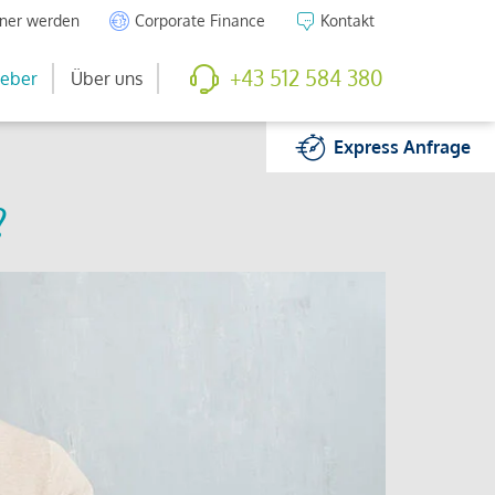
tner werden
Corporate Finance
Kontakt
+43 512 584 380
eber
Über uns
Express
Anfrage
?