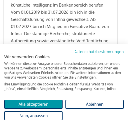
künstliche Intelligenz im Bankenbereich berufen.
Vom 01.01.2019 bis 31.07.2026 bin ich in die
Geschäftsführung von Infina gewechselt. Ab
01.02.2027 bin ich Mitglied im Executive Board von
Infina. Die ständige Recherche, strukturierte
Aufbereitung sowie verständliche Veröffentlichung
von allen Fragestellungen rund um das
Datenschutzbestimmungen
Kreditgeschäft gehören zu den wesentlichen
Wir verwenden Cookies
Schwerpunktsetzungen meiner Funktion.
Wir können diese zur Analyse unserer Besucherdaten platzieren, um unsere
Webseite zu verbessern, personalisierte Inhalte anzuzeigen und Ihnen ein
großartiges Webseiten-Erlebnis zu bieten. Für weitere Informationen zu den
von uns verwendeten Cookies öffnen Sie die Einstellungen.
Ihre Einwilligung und die cookie Richtlinie gelten für alle Websites von
Lesen Sie meine Finanzierungs-Tipps
„Infina“, einschließlich: Vergleich, Entlastung, Einsparung, Karriere, Infina.
Alle akzeptieren
Ablehnen
Kreditindex
Nein, anpassen
Das Wohnkredit Barometer