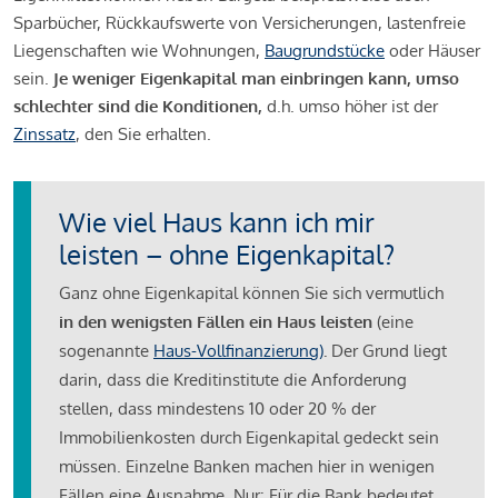
Sparbücher, Rückkaufswerte von Versicherungen, lastenfreie
Liegenschaften wie Wohnungen,
Baugrundstücke
oder Häuser
sein.
Je weniger Eigenkapital man einbringen kann, umso
schlechter sind die Konditionen,
d.h. umso höher ist der
Zinssatz
, den Sie erhalten.
Wie viel Haus kann ich mir
leisten – ohne Eigenkapital?
Ganz ohne Eigenkapital können Sie sich vermutlich
in den wenigsten Fällen ein Haus leisten
(eine
sogenannte
Haus-Vollfinanzierung)
.
Der Grund liegt
darin, dass die Kreditinstitute die Anforderung
stellen, dass mindestens 10 oder 20 % der
Immobilienkosten durch Eigenkapital gedeckt sein
müssen. Einzelne Banken machen hier in wenigen
Fällen eine Ausnahme. Nur: Für die Bank bedeutet