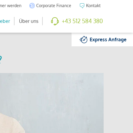
tner werden
Corporate Finance
Kontakt
+43 512 584 380
eber
Über uns
Express
Anfrage
?