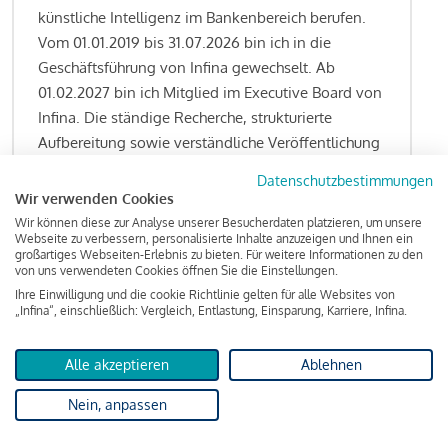
künstliche Intelligenz im Bankenbereich berufen.
Vom 01.01.2019 bis 31.07.2026 bin ich in die
Geschäftsführung von Infina gewechselt. Ab
01.02.2027 bin ich Mitglied im Executive Board von
Infina. Die ständige Recherche, strukturierte
Aufbereitung sowie verständliche Veröffentlichung
von allen Fragestellungen rund um das
Datenschutzbestimmungen
Kreditgeschäft gehören zu den wesentlichen
Wir verwenden Cookies
Schwerpunktsetzungen meiner Funktion.
Wir können diese zur Analyse unserer Besucherdaten platzieren, um unsere
Webseite zu verbessern, personalisierte Inhalte anzuzeigen und Ihnen ein
großartiges Webseiten-Erlebnis zu bieten. Für weitere Informationen zu den
von uns verwendeten Cookies öffnen Sie die Einstellungen.
Ihre Einwilligung und die cookie Richtlinie gelten für alle Websites von
Lesen Sie meine Finanzierungs-Tipps
„Infina“, einschließlich: Vergleich, Entlastung, Einsparung, Karriere, Infina.
Alle akzeptieren
Ablehnen
Kreditindex
Nein, anpassen
Das Wohnkredit Barometer