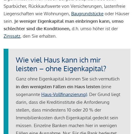
Sparbücher, Rückkaufswerte von Versicherungen, lastenfreie
Liegenschaften wie Wohnungen,
Baugrundstücke
oder Häuser
sein.
Je weniger Eigenkapital man einbringen kann, umso
schlechter sind die Konditionen,
d.h. umso höher ist der
Zinssatz
, den Sie erhalten.
Wie viel Haus kann ich mir
leisten – ohne Eigenkapital?
Ganz ohne Eigenkapital können Sie sich vermutlich
in den wenigsten Fällen ein Haus leisten
(eine
sogenannte
Haus-Vollfinanzierung)
.
Der Grund liegt
darin, dass die Kreditinstitute die Anforderung
stellen, dass mindestens 10 oder 20 % der
Immobilienkosten durch Eigenkapital gedeckt sein
müssen. Einzelne Banken machen hier in wenigen
Fällen eine Ausnahme. Nur: Für die Bank bedeutet