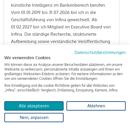
künstliche Intelligenz im Bankenbereich berufen.
Vom 01.01.2019 bis 31.07.2026 bin ich in die
Geschäftsführung von Infina gewechselt. Ab
01.02.2027 bin ich Mitglied im Executive Board von
Infina. Die ständige Recherche, strukturierte
Aufbereitung sowie verständliche Veröffentlichung
von allen Fragestellungen rund um das
Datenschutzbestimmungen
Kreditgeschäft gehören zu den wesentlichen
Wir verwenden Cookies
Schwerpunktsetzungen meiner Funktion.
Wir können diese zur Analyse unserer Besucherdaten platzieren, um unsere
Webseite zu verbessern, personalisierte Inhalte anzuzeigen und Ihnen ein
großartiges Webseiten-Erlebnis zu bieten. Für weitere Informationen zu den
von uns verwendeten Cookies öffnen Sie die Einstellungen.
Ihre Einwilligung und die cookie Richtlinie gelten für alle Websites von
Lesen Sie meine Finanzierungs-Tipps
„Infina“, einschließlich: Vergleich, Entlastung, Einsparung, Karriere, Infina.
Alle akzeptieren
Ablehnen
Kreditindex
Nein, anpassen
Das Wohnkredit Barometer