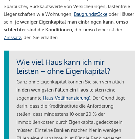
Sparbücher, Rückkaufswerte von Versicherungen, lastenfreie
Liegenschaften wie Wohnungen,
Baugrundstücke
oder Häuser
sein.
Je weniger Eigenkapital man einbringen kann, umso
schlechter sind die Konditionen,
d.h. umso höher ist der
Zinssatz
, den Sie erhalten.
Wie viel Haus kann ich mir
leisten – ohne Eigenkapital?
Ganz ohne Eigenkapital können Sie sich vermutlich
in den wenigsten Fällen ein Haus leisten
(eine
sogenannte
Haus-Vollfinanzierung)
.
Der Grund liegt
darin, dass die Kreditinstitute die Anforderung
stellen, dass mindestens 10 oder 20 % der
Immobilienkosten durch Eigenkapital gedeckt sein
müssen. Einzelne Banken machen hier in wenigen
Fällen eine Ausnahme. Nur: Für die Bank bedeutet