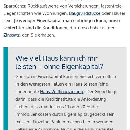
Sparbücher, Rückkaufswerte von Versicherungen, lastenfreie
Liegenschaften wie Wohnungen,
Baugrundstücke
oder Häuser
sein.
Je weniger Eigenkapital man einbringen kann, umso
schlechter sind die Konditionen,
d.h. umso höher ist der
Zinssatz
, den Sie erhalten.
Wie viel Haus kann ich mir
leisten – ohne Eigenkapital?
Ganz ohne Eigenkapital können Sie sich vermutlich
in den wenigsten Fällen ein Haus leisten
(eine
sogenannte
Haus-Vollfinanzierung)
.
Der Grund liegt
darin, dass die Kreditinstitute die Anforderung
stellen, dass mindestens 10 oder 20 % der
Immobilienkosten durch Eigenkapital gedeckt sein
müssen. Einzelne Banken machen hier in wenigen
Fällen eine Ausnahme. Nur: Für die Bank bedeutet