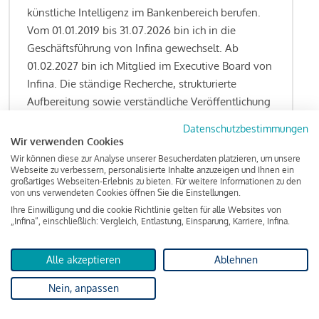
künstliche Intelligenz im Bankenbereich berufen.
Vom 01.01.2019 bis 31.07.2026 bin ich in die
Geschäftsführung von Infina gewechselt. Ab
01.02.2027 bin ich Mitglied im Executive Board von
Infina. Die ständige Recherche, strukturierte
Aufbereitung sowie verständliche Veröffentlichung
von allen Fragestellungen rund um das
Datenschutzbestimmungen
Kreditgeschäft gehören zu den wesentlichen
Wir verwenden Cookies
Schwerpunktsetzungen meiner Funktion.
Wir können diese zur Analyse unserer Besucherdaten platzieren, um unsere
Webseite zu verbessern, personalisierte Inhalte anzuzeigen und Ihnen ein
großartiges Webseiten-Erlebnis zu bieten. Für weitere Informationen zu den
von uns verwendeten Cookies öffnen Sie die Einstellungen.
Ihre Einwilligung und die cookie Richtlinie gelten für alle Websites von
Lesen Sie meine Finanzierungs-Tipps
„Infina“, einschließlich: Vergleich, Entlastung, Einsparung, Karriere, Infina.
Alle akzeptieren
Ablehnen
Kreditindex
Nein, anpassen
Das Wohnkredit Barometer