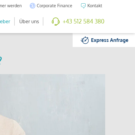
tner werden
Corporate Finance
Kontakt
+43 512 584 380
eber
Über uns
Express
Anfrage
?