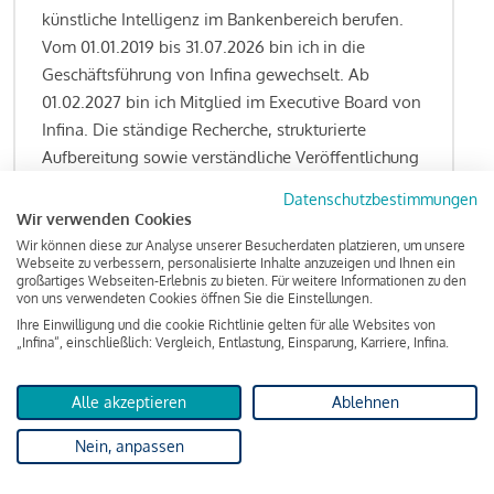
künstliche Intelligenz im Bankenbereich berufen.
Vom 01.01.2019 bis 31.07.2026 bin ich in die
Geschäftsführung von Infina gewechselt. Ab
01.02.2027 bin ich Mitglied im Executive Board von
Infina. Die ständige Recherche, strukturierte
Aufbereitung sowie verständliche Veröffentlichung
von allen Fragestellungen rund um das
Datenschutzbestimmungen
Kreditgeschäft gehören zu den wesentlichen
Wir verwenden Cookies
Schwerpunktsetzungen meiner Funktion.
Wir können diese zur Analyse unserer Besucherdaten platzieren, um unsere
Webseite zu verbessern, personalisierte Inhalte anzuzeigen und Ihnen ein
großartiges Webseiten-Erlebnis zu bieten. Für weitere Informationen zu den
von uns verwendeten Cookies öffnen Sie die Einstellungen.
Ihre Einwilligung und die cookie Richtlinie gelten für alle Websites von
Lesen Sie meine Finanzierungs-Tipps
„Infina“, einschließlich: Vergleich, Entlastung, Einsparung, Karriere, Infina.
Alle akzeptieren
Ablehnen
Kreditindex
Nein, anpassen
Das Wohnkredit Barometer