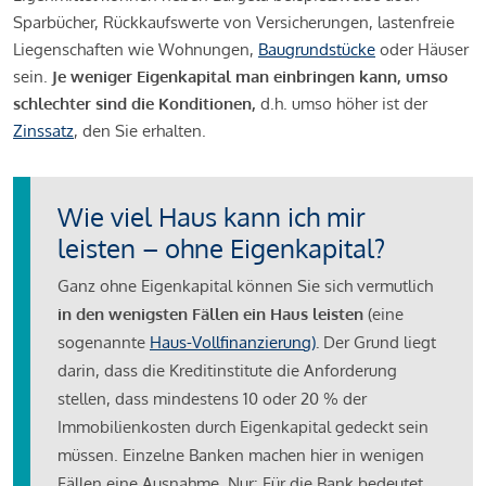
Sparbücher, Rückkaufswerte von Versicherungen, lastenfreie
Liegenschaften wie Wohnungen,
Baugrundstücke
oder Häuser
sein.
Je weniger Eigenkapital man einbringen kann, umso
schlechter sind die Konditionen,
d.h. umso höher ist der
Zinssatz
, den Sie erhalten.
Wie viel Haus kann ich mir
leisten – ohne Eigenkapital?
Ganz ohne Eigenkapital können Sie sich vermutlich
in den wenigsten Fällen ein Haus leisten
(eine
sogenannte
Haus-Vollfinanzierung)
.
Der Grund liegt
darin, dass die Kreditinstitute die Anforderung
stellen, dass mindestens 10 oder 20 % der
Immobilienkosten durch Eigenkapital gedeckt sein
müssen. Einzelne Banken machen hier in wenigen
Fällen eine Ausnahme. Nur: Für die Bank bedeutet