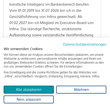
künstliche Intelligenz im Bankenbereich berufen.
Vom 01.01.2019 bis 31.07.2026 bin ich in die
Geschäftsführung von Infina gewechselt. Ab
01.02.2027 bin ich Mitglied im Executive Board von
Infina. Die ständige Recherche, strukturierte
Aufbereitung sowie verständliche Veröffentlichung
von allen Fragestellungen rund um das
Datenschutzbestimmungen
Kreditgeschäft gehören zu den wesentlichen
Wir verwenden Cookies
Schwerpunktsetzungen meiner Funktion.
Wir können diese zur Analyse unserer Besucherdaten platzieren, um unsere
Webseite zu verbessern, personalisierte Inhalte anzuzeigen und Ihnen ein
großartiges Webseiten-Erlebnis zu bieten. Für weitere Informationen zu den
von uns verwendeten Cookies öffnen Sie die Einstellungen.
Ihre Einwilligung und die cookie Richtlinie gelten für alle Websites von
Lesen Sie meine Finanzierungs-Tipps
„Infina“, einschließlich: Vergleich, Entlastung, Einsparung, Karriere, Infina.
Alle akzeptieren
Ablehnen
Kreditindex
Nein, anpassen
Das Wohnkredit Barometer