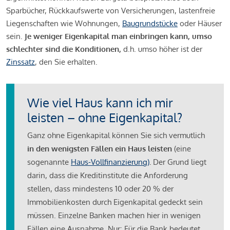
Sparbücher, Rückkaufswerte von Versicherungen, lastenfreie
Liegenschaften wie Wohnungen,
Baugrundstücke
oder Häuser
sein.
Je weniger Eigenkapital man einbringen kann, umso
schlechter sind die Konditionen,
d.h. umso höher ist der
Zinssatz
, den Sie erhalten.
Wie viel Haus kann ich mir
leisten – ohne Eigenkapital?
Ganz ohne Eigenkapital können Sie sich vermutlich
in den wenigsten Fällen ein Haus leisten
(eine
sogenannte
Haus-Vollfinanzierung)
.
Der Grund liegt
darin, dass die Kreditinstitute die Anforderung
stellen, dass mindestens 10 oder 20 % der
Immobilienkosten durch Eigenkapital gedeckt sein
müssen. Einzelne Banken machen hier in wenigen
Fällen eine Ausnahme. Nur: Für die Bank bedeutet