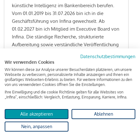
künstliche Intelligenz im Bankenbereich berufen.
Vom 01.01.2019 bis 31.07.2026 bin ich in die
Geschäftsführung von Infina gewechselt. Ab
01.02.2027 bin ich Mitglied im Executive Board von
Infina. Die ständige Recherche, strukturierte
Aufbereitung sowie verständliche Veröffentlichung
von allen Fragestellungen rund um das
Datenschutzbestimmungen
Kreditgeschäft gehören zu den wesentlichen
Wir verwenden Cookies
Schwerpunktsetzungen meiner Funktion.
Wir können diese zur Analyse unserer Besucherdaten platzieren, um unsere
Webseite zu verbessern, personalisierte Inhalte anzuzeigen und Ihnen ein
großartiges Webseiten-Erlebnis zu bieten. Für weitere Informationen zu den
von uns verwendeten Cookies öffnen Sie die Einstellungen.
Ihre Einwilligung und die cookie Richtlinie gelten für alle Websites von
Lesen Sie meine Finanzierungs-Tipps
„Infina“, einschließlich: Vergleich, Entlastung, Einsparung, Karriere, Infina.
Alle akzeptieren
Ablehnen
Kreditindex
Nein, anpassen
Das Wohnkredit Barometer