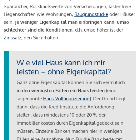
Sparbücher, Rückkaufswerte von Versicherungen, lastenfreie
Liegenschaften wie Wohnungen,
Baugrundstücke
oder Häuser
sein.
Je weniger Eigenkapital man einbringen kann, umso
schlechter sind die Konditionen,
d.h. umso höher ist der
Zinssatz
, den Sie erhalten.
Wie viel Haus kann ich mir
leisten – ohne Eigenkapital?
Ganz ohne Eigenkapital können Sie sich vermutlich
in den wenigsten Fällen ein Haus leisten
(eine
sogenannte
Haus-Vollfinanzierung)
.
Der Grund liegt
darin, dass die Kreditinstitute die Anforderung
stellen, dass mindestens 10 oder 20 % der
Immobilienkosten durch Eigenkapital gedeckt sein
müssen. Einzelne Banken machen hier in wenigen
Fällen eine Ausnahme. Nur: Für die Bank bedeutet