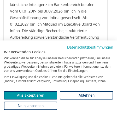
künstliche Intelligenz im Bankenbereich berufen.
Vom 01.01.2019 bis 31.07.2026 bin ich in die
Geschäftsführung von Infina gewechselt. Ab
01.02.2027 bin ich Mitglied im Executive Board von
Infina. Die ständige Recherche, strukturierte
Aufbereitung sowie verständliche Veröffentlichung
von allen Fragestellungen rund um das
Datenschutzbestimmungen
Kreditgeschäft gehören zu den wesentlichen
Wir verwenden Cookies
Schwerpunktsetzungen meiner Funktion.
Wir können diese zur Analyse unserer Besucherdaten platzieren, um unsere
Webseite zu verbessern, personalisierte Inhalte anzuzeigen und Ihnen ein
großartiges Webseiten-Erlebnis zu bieten. Für weitere Informationen zu den
von uns verwendeten Cookies öffnen Sie die Einstellungen.
Ihre Einwilligung und die cookie Richtlinie gelten für alle Websites von
Lesen Sie meine Finanzierungs-Tipps
„Infina“, einschließlich: Vergleich, Entlastung, Einsparung, Karriere, Infina.
Alle akzeptieren
Ablehnen
Kreditindex
Nein, anpassen
Das Wohnkredit Barometer