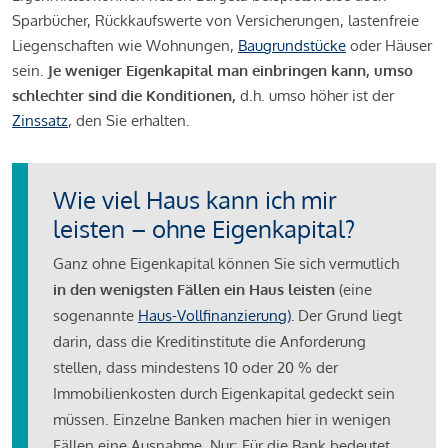
Sparbücher, Rückkaufswerte von Versicherungen, lastenfreie
Liegenschaften wie Wohnungen,
Baugrundstücke
oder Häuser
sein.
Je weniger Eigenkapital man einbringen kann, umso
schlechter sind die Konditionen,
d.h. umso höher ist der
Zinssatz
, den Sie erhalten.
Wie viel Haus kann ich mir
leisten – ohne Eigenkapital?
Ganz ohne Eigenkapital können Sie sich vermutlich
in den wenigsten Fällen ein Haus leisten
(eine
sogenannte
Haus-Vollfinanzierung)
.
Der Grund liegt
darin, dass die Kreditinstitute die Anforderung
stellen, dass mindestens 10 oder 20 % der
Immobilienkosten durch Eigenkapital gedeckt sein
müssen. Einzelne Banken machen hier in wenigen
Fällen eine Ausnahme. Nur: Für die Bank bedeutet