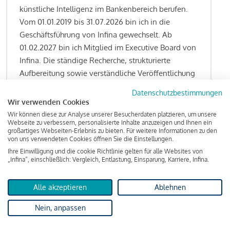
künstliche Intelligenz im Bankenbereich berufen.
Vom 01.01.2019 bis 31.07.2026 bin ich in die
Geschäftsführung von Infina gewechselt. Ab
01.02.2027 bin ich Mitglied im Executive Board von
Infina. Die ständige Recherche, strukturierte
Aufbereitung sowie verständliche Veröffentlichung
von allen Fragestellungen rund um das
Datenschutzbestimmungen
Kreditgeschäft gehören zu den wesentlichen
Wir verwenden Cookies
Schwerpunktsetzungen meiner Funktion.
Wir können diese zur Analyse unserer Besucherdaten platzieren, um unsere
Webseite zu verbessern, personalisierte Inhalte anzuzeigen und Ihnen ein
großartiges Webseiten-Erlebnis zu bieten. Für weitere Informationen zu den
von uns verwendeten Cookies öffnen Sie die Einstellungen.
Ihre Einwilligung und die cookie Richtlinie gelten für alle Websites von
Lesen Sie meine Finanzierungs-Tipps
„Infina“, einschließlich: Vergleich, Entlastung, Einsparung, Karriere, Infina.
Alle akzeptieren
Ablehnen
Kreditindex
Nein, anpassen
Das Wohnkredit Barometer