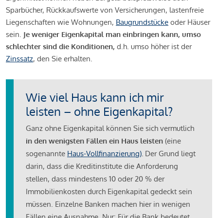
Sparbücher, Rückkaufswerte von Versicherungen, lastenfreie
Liegenschaften wie Wohnungen,
Baugrundstücke
oder Häuser
sein.
Je weniger Eigenkapital man einbringen kann, umso
schlechter sind die Konditionen,
d.h. umso höher ist der
Zinssatz
, den Sie erhalten.
Wie viel Haus kann ich mir
leisten – ohne Eigenkapital?
Ganz ohne Eigenkapital können Sie sich vermutlich
in den wenigsten Fällen ein Haus leisten
(eine
sogenannte
Haus-Vollfinanzierung)
.
Der Grund liegt
darin, dass die Kreditinstitute die Anforderung
stellen, dass mindestens 10 oder 20 % der
Immobilienkosten durch Eigenkapital gedeckt sein
müssen. Einzelne Banken machen hier in wenigen
Fällen eine Ausnahme. Nur: Für die Bank bedeutet