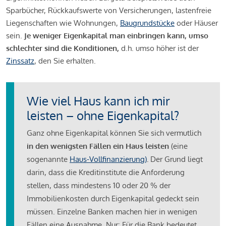
Sparbücher, Rückkaufswerte von Versicherungen, lastenfreie
Liegenschaften wie Wohnungen,
Baugrundstücke
oder Häuser
sein.
Je weniger Eigenkapital man einbringen kann, umso
schlechter sind die Konditionen,
d.h. umso höher ist der
Zinssatz
, den Sie erhalten.
Wie viel Haus kann ich mir
leisten – ohne Eigenkapital?
Ganz ohne Eigenkapital können Sie sich vermutlich
in den wenigsten Fällen ein Haus leisten
(eine
sogenannte
Haus-Vollfinanzierung)
.
Der Grund liegt
darin, dass die Kreditinstitute die Anforderung
stellen, dass mindestens 10 oder 20 % der
Immobilienkosten durch Eigenkapital gedeckt sein
müssen. Einzelne Banken machen hier in wenigen
Fällen eine Ausnahme. Nur: Für die Bank bedeutet