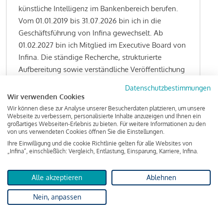
künstliche Intelligenz im Bankenbereich berufen.
Vom 01.01.2019 bis 31.07.2026 bin ich in die
Geschäftsführung von Infina gewechselt. Ab
01.02.2027 bin ich Mitglied im Executive Board von
Infina. Die ständige Recherche, strukturierte
Aufbereitung sowie verständliche Veröffentlichung
von allen Fragestellungen rund um das
Datenschutzbestimmungen
Kreditgeschäft gehören zu den wesentlichen
Wir verwenden Cookies
Schwerpunktsetzungen meiner Funktion.
Wir können diese zur Analyse unserer Besucherdaten platzieren, um unsere
Webseite zu verbessern, personalisierte Inhalte anzuzeigen und Ihnen ein
großartiges Webseiten-Erlebnis zu bieten. Für weitere Informationen zu den
von uns verwendeten Cookies öffnen Sie die Einstellungen.
Ihre Einwilligung und die cookie Richtlinie gelten für alle Websites von
Lesen Sie meine Finanzierungs-Tipps
„Infina“, einschließlich: Vergleich, Entlastung, Einsparung, Karriere, Infina.
Alle akzeptieren
Ablehnen
Kreditindex
Nein, anpassen
Das Wohnkredit Barometer