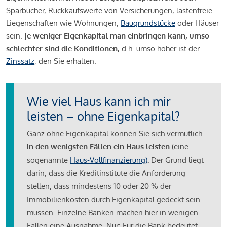
Sparbücher, Rückkaufswerte von Versicherungen, lastenfreie
Liegenschaften wie Wohnungen,
Baugrundstücke
oder Häuser
sein.
Je weniger Eigenkapital man einbringen kann, umso
schlechter sind die Konditionen,
d.h. umso höher ist der
Zinssatz
, den Sie erhalten.
Wie viel Haus kann ich mir
leisten – ohne Eigenkapital?
Ganz ohne Eigenkapital können Sie sich vermutlich
in den wenigsten Fällen ein Haus leisten
(eine
sogenannte
Haus-Vollfinanzierung)
.
Der Grund liegt
darin, dass die Kreditinstitute die Anforderung
stellen, dass mindestens 10 oder 20 % der
Immobilienkosten durch Eigenkapital gedeckt sein
müssen. Einzelne Banken machen hier in wenigen
Fällen eine Ausnahme. Nur: Für die Bank bedeutet