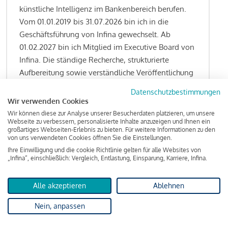
künstliche Intelligenz im Bankenbereich berufen.
Vom 01.01.2019 bis 31.07.2026 bin ich in die
Geschäftsführung von Infina gewechselt. Ab
01.02.2027 bin ich Mitglied im Executive Board von
Infina. Die ständige Recherche, strukturierte
Aufbereitung sowie verständliche Veröffentlichung
von allen Fragestellungen rund um das
Datenschutzbestimmungen
Kreditgeschäft gehören zu den wesentlichen
Wir verwenden Cookies
Schwerpunktsetzungen meiner Funktion.
Wir können diese zur Analyse unserer Besucherdaten platzieren, um unsere
Webseite zu verbessern, personalisierte Inhalte anzuzeigen und Ihnen ein
großartiges Webseiten-Erlebnis zu bieten. Für weitere Informationen zu den
von uns verwendeten Cookies öffnen Sie die Einstellungen.
Ihre Einwilligung und die cookie Richtlinie gelten für alle Websites von
Lesen Sie meine Finanzierungs-Tipps
„Infina“, einschließlich: Vergleich, Entlastung, Einsparung, Karriere, Infina.
Alle akzeptieren
Ablehnen
Kreditindex
Nein, anpassen
Das Wohnkredit Barometer