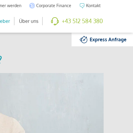
tner werden
Corporate Finance
Kontakt
+43 512 584 380
eber
Über uns
Express
Anfrage
?