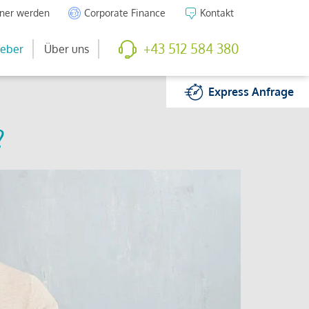
tner werden
Corporate Finance
Kontakt
+43 512 584 380
eber
Über uns
Express
Anfrage
?