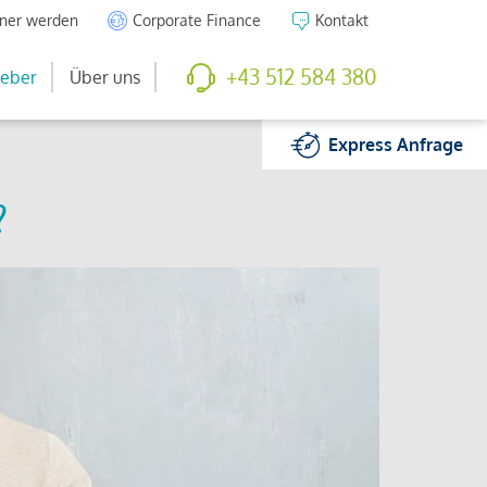
tner werden
Corporate Finance
Kontakt
+43 512 584 380
eber
Über uns
Express
Anfrage
?