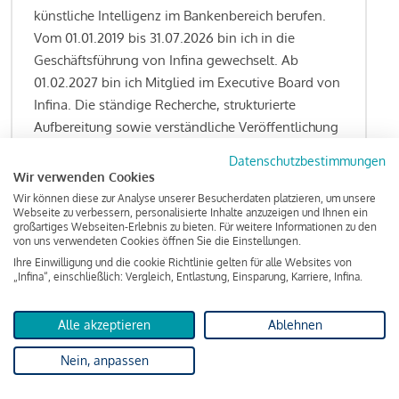
künstliche Intelligenz im Bankenbereich berufen.
Vom 01.01.2019 bis 31.07.2026 bin ich in die
Geschäftsführung von Infina gewechselt. Ab
01.02.2027 bin ich Mitglied im Executive Board von
Infina. Die ständige Recherche, strukturierte
Aufbereitung sowie verständliche Veröffentlichung
von allen Fragestellungen rund um das
Datenschutzbestimmungen
Kreditgeschäft gehören zu den wesentlichen
Wir verwenden Cookies
Schwerpunktsetzungen meiner Funktion.
Wir können diese zur Analyse unserer Besucherdaten platzieren, um unsere
Webseite zu verbessern, personalisierte Inhalte anzuzeigen und Ihnen ein
großartiges Webseiten-Erlebnis zu bieten. Für weitere Informationen zu den
von uns verwendeten Cookies öffnen Sie die Einstellungen.
Ihre Einwilligung und die cookie Richtlinie gelten für alle Websites von
Lesen Sie meine Finanzierungs-Tipps
„Infina“, einschließlich: Vergleich, Entlastung, Einsparung, Karriere, Infina.
Alle akzeptieren
Ablehnen
Kreditindex
Nein, anpassen
Das Wohnkredit Barometer