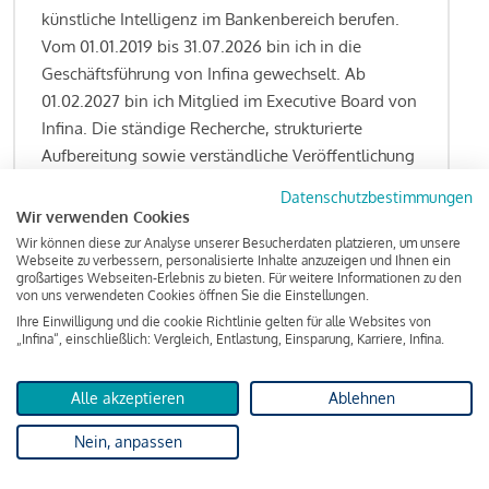
künstliche Intelligenz im Bankenbereich berufen.
Vom 01.01.2019 bis 31.07.2026 bin ich in die
Geschäftsführung von Infina gewechselt. Ab
01.02.2027 bin ich Mitglied im Executive Board von
Infina. Die ständige Recherche, strukturierte
Aufbereitung sowie verständliche Veröffentlichung
von allen Fragestellungen rund um das
Datenschutzbestimmungen
Kreditgeschäft gehören zu den wesentlichen
Wir verwenden Cookies
Schwerpunktsetzungen meiner Funktion.
Wir können diese zur Analyse unserer Besucherdaten platzieren, um unsere
Webseite zu verbessern, personalisierte Inhalte anzuzeigen und Ihnen ein
großartiges Webseiten-Erlebnis zu bieten. Für weitere Informationen zu den
von uns verwendeten Cookies öffnen Sie die Einstellungen.
Ihre Einwilligung und die cookie Richtlinie gelten für alle Websites von
Lesen Sie meine Finanzierungs-Tipps
„Infina“, einschließlich: Vergleich, Entlastung, Einsparung, Karriere, Infina.
Alle akzeptieren
Ablehnen
Kreditindex
Nein, anpassen
Das Wohnkredit Barometer