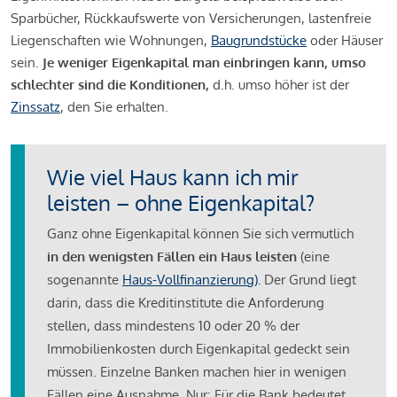
Sparbücher, Rückkaufswerte von Versicherungen, lastenfreie
Liegenschaften wie Wohnungen,
Baugrundstücke
oder Häuser
sein.
Je weniger Eigenkapital man einbringen kann, umso
schlechter sind die Konditionen,
d.h. umso höher ist der
Zinssatz
, den Sie erhalten.
Wie viel Haus kann ich mir
leisten – ohne Eigenkapital?
Ganz ohne Eigenkapital können Sie sich vermutlich
in den wenigsten Fällen ein Haus leisten
(eine
sogenannte
Haus-Vollfinanzierung)
.
Der Grund liegt
darin, dass die Kreditinstitute die Anforderung
stellen, dass mindestens 10 oder 20 % der
Immobilienkosten durch Eigenkapital gedeckt sein
müssen. Einzelne Banken machen hier in wenigen
Fällen eine Ausnahme. Nur: Für die Bank bedeutet