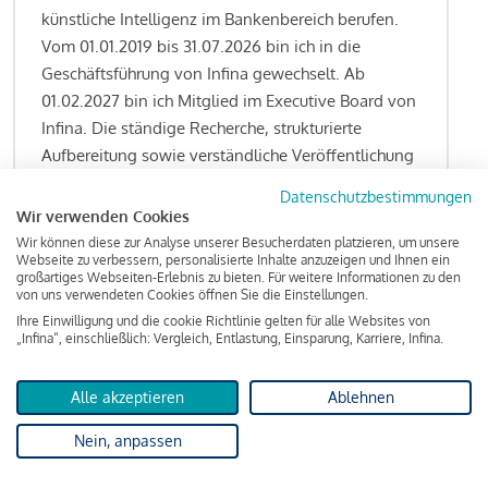
künstliche Intelligenz im Bankenbereich berufen.
Vom 01.01.2019 bis 31.07.2026 bin ich in die
Geschäftsführung von Infina gewechselt. Ab
01.02.2027 bin ich Mitglied im Executive Board von
Infina. Die ständige Recherche, strukturierte
Aufbereitung sowie verständliche Veröffentlichung
von allen Fragestellungen rund um das
Datenschutzbestimmungen
Kreditgeschäft gehören zu den wesentlichen
Wir verwenden Cookies
Schwerpunktsetzungen meiner Funktion.
Wir können diese zur Analyse unserer Besucherdaten platzieren, um unsere
Webseite zu verbessern, personalisierte Inhalte anzuzeigen und Ihnen ein
großartiges Webseiten-Erlebnis zu bieten. Für weitere Informationen zu den
von uns verwendeten Cookies öffnen Sie die Einstellungen.
Ihre Einwilligung und die cookie Richtlinie gelten für alle Websites von
Lesen Sie meine Finanzierungs-Tipps
„Infina“, einschließlich: Vergleich, Entlastung, Einsparung, Karriere, Infina.
Alle akzeptieren
Ablehnen
Kreditindex
Nein, anpassen
Das Wohnkredit Barometer