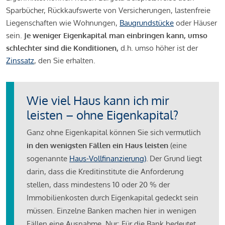
Sparbücher, Rückkaufswerte von Versicherungen, lastenfreie
Liegenschaften wie Wohnungen,
Baugrundstücke
oder Häuser
sein.
Je weniger Eigenkapital man einbringen kann, umso
schlechter sind die Konditionen,
d.h. umso höher ist der
Zinssatz
, den Sie erhalten.
Wie viel Haus kann ich mir
leisten – ohne Eigenkapital?
Ganz ohne Eigenkapital können Sie sich vermutlich
in den wenigsten Fällen ein Haus leisten
(eine
sogenannte
Haus-Vollfinanzierung)
.
Der Grund liegt
darin, dass die Kreditinstitute die Anforderung
stellen, dass mindestens 10 oder 20 % der
Immobilienkosten durch Eigenkapital gedeckt sein
müssen. Einzelne Banken machen hier in wenigen
Fällen eine Ausnahme. Nur: Für die Bank bedeutet