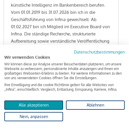
künstliche Intelligenz im Bankenbereich berufen.
Vom 01.01.2019 bis 31.07.2026 bin ich in die
Geschäftsführung von Infina gewechselt. Ab
01.02.2027 bin ich Mitglied im Executive Board von
Infina. Die ständige Recherche, strukturierte
Aufbereitung sowie verständliche Veröffentlichung
von allen Fragestellungen rund um das
Datenschutzbestimmungen
Kreditgeschäft gehören zu den wesentlichen
Wir verwenden Cookies
Schwerpunktsetzungen meiner Funktion.
Wir können diese zur Analyse unserer Besucherdaten platzieren, um unsere
Webseite zu verbessern, personalisierte Inhalte anzuzeigen und Ihnen ein
großartiges Webseiten-Erlebnis zu bieten. Für weitere Informationen zu den
von uns verwendeten Cookies öffnen Sie die Einstellungen.
Ihre Einwilligung und die cookie Richtlinie gelten für alle Websites von
Lesen Sie meine Finanzierungs-Tipps
„Infina“, einschließlich: Vergleich, Entlastung, Einsparung, Karriere, Infina.
Alle akzeptieren
Ablehnen
Kreditindex
Nein, anpassen
Das Wohnkredit Barometer