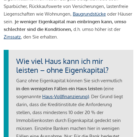
Sparbücher, Rückkaufswerte von Versicherungen, lastenfreie
Liegenschaften wie Wohnungen,
Baugrundstücke
oder Häuser
sein.
Je weniger Eigenkapital man einbringen kann, umso
schlechter sind die Konditionen,
d.h. umso höher ist der
Zinssatz
, den Sie erhalten.
Wie viel Haus kann ich mir
leisten – ohne Eigenkapital?
Ganz ohne Eigenkapital können Sie sich vermutlich
in den wenigsten Fällen ein Haus leisten
(eine
sogenannte
Haus-Vollfinanzierung)
.
Der Grund liegt
darin, dass die Kreditinstitute die Anforderung
stellen, dass mindestens 10 oder 20 % der
Immobilienkosten durch Eigenkapital gedeckt sein
müssen. Einzelne Banken machen hier in wenigen
Fällen eine Ausnahme. Nur: Für die Bank bedeutet