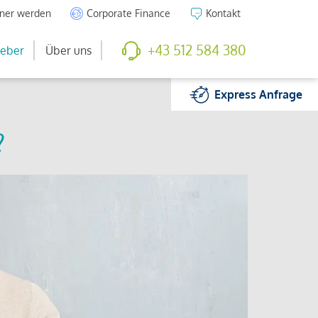
tner werden
Corporate Finance
Kontakt
+43 512 584 380
eber
Über uns
Express
Anfrage
?