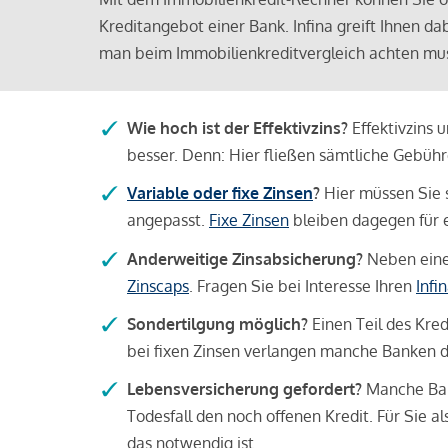
Kreditangebot einer Bank. Infina greift Ihnen da
man beim Immobilienkreditvergleich achten mu
Wie hoch ist der Effektivzins?
Effektivzins 
besser. Denn: Hier fließen sämtliche Gebü
Variable oder fixe Zinsen
?
Hier müssen Sie 
angepasst.
Fixe Zinsen
bleiben dagegen für e
Anderweitige Zinsabsicherung?
Neben einer
Zinscaps
. Fragen Sie bei Interesse Ihren
Infi
Sondertilgung möglich?
Einen Teil des Kred
bei fixen Zinsen verlangen manche Banken da
Lebensversicherung gefordert?
Manche Bank
Todesfall den noch offenen Kredit. Für Sie a
das notwendig ist.