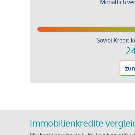
Monatlich ve
Soviel Kredit k
24
zu
Immobilienkredite vergle
Mit dem Immobilienkredit-Rechner können Sie on