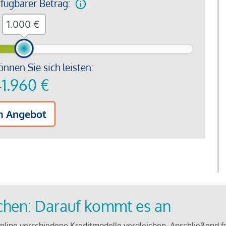
rfügbarer Betrag:
€
önnen Sie sich leisten:
1.960
€
m Angebot
ichen: Darauf kommt es an
line verschiedene Kreditmodelle vergleichen. Anschließend f