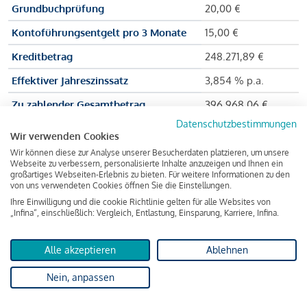
Grundbuchprüfung
20,00 €
Kontoführungsentgelt pro 3 Monate
15,00 €
Kreditbetrag
248.271,89 €
Effektiver Jahreszinssatz
3,854 % p.a.
Zu zahlender Gesamtbetrag
396.968,06 €
Datenschutzbestimmungen
Kreditvermittler
INFINA Credit
Wir verwenden Cookies
Broker GmbH
Wir können diese zur Analyse unserer Besucherdaten platzieren, um unsere
Webseite zu verbessern, personalisierte Inhalte anzuzeigen und Ihnen ein
großartiges Webseiten-Erlebnis zu bieten. Für weitere Informationen zu den
von uns verwendeten Cookies öffnen Sie die Einstellungen.
Martina und Max Mustermann bekommen also eine Summe
Ihre Einwilligung und die cookie Richtlinie gelten für alle Websites von
„Infina“, einschließlich: Vergleich, Entlastung, Einsparung, Karriere, Infina.
von 237.000 Euro ausgezahlt, um die Wohnung zu kaufen.
Darüber hinaus fallen aber noch einige Gebühren an (z. B. die
Bearbeitungsgebühr), sodass die Bank den Mustermanns
Alle akzeptieren
Ablehnen
insgesamt einen Kreditbetrag
von 248.271,89 Euro leiht.
Nein, anpassen
Zuzüglich der Zinsen bedeutet das, dass über die Laufzeit von
30 Jahren ein Gesamtbetrag von 396.968,06 Euro