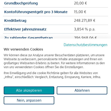
Grundbuchprüfung
20,00 €
Kontoführungsentgelt pro 3 Monate
15,00 €
Kreditbetrag
248.271,89 €
Effektiver Jahreszinssatz
3,854 % p.a.
Zu zahlender Gesamtbetrag
396.968,06 €
Datenschutzbestimmungen
Kreditvermittler
INFINA Credit
Wir verwenden Cookies
Broker GmbH
Wir können diese zur Analyse unserer Besucherdaten platzieren, um unsere
Webseite zu verbessern, personalisierte Inhalte anzuzeigen und Ihnen ein
großartiges Webseiten-Erlebnis zu bieten. Für weitere Informationen zu den
von uns verwendeten Cookies öffnen Sie die Einstellungen.
Martina und Max Mustermann bekommen also eine Summe
Ihre Einwilligung und die cookie Richtlinie gelten für alle Websites von
„Infina“, einschließlich: Vergleich, Entlastung, Einsparung, Karriere, Infina.
von 237.000 Euro ausgezahlt, um die Wohnung zu kaufen.
Darüber hinaus fallen aber noch einige Gebühren an (z. B. die
Bearbeitungsgebühr), sodass die Bank den Mustermanns
Alle akzeptieren
Ablehnen
insgesamt einen Kreditbetrag
von 248.271,89 Euro leiht.
Nein, anpassen
Zuzüglich der Zinsen bedeutet das, dass über die Laufzeit von
30 Jahren ein Gesamtbetrag von 396.968,06 Euro