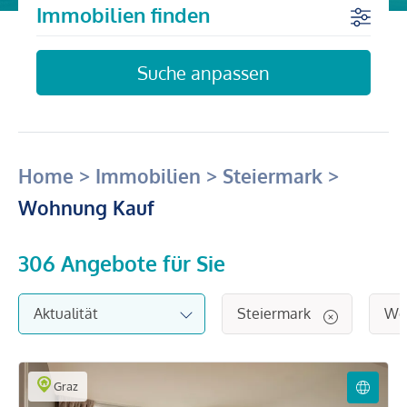
Immobilien finden
Suche anpassen
Home
>
Immobilien
>
Steiermark
>
Wohnung Kauf
306
Angebote für Sie
Steiermark
Wo
Graz