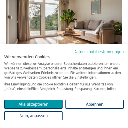
Datenschutzbestimmungen
Wir verwenden Cookies
MURINA - Zuhause an der Mur,
Wir können diese zur Analyse unserer Besucherdaten platzieren, um unsere
Webseite zu verbessern, personalisierte Inhalte anzuzeigen und Ihnen ein
mitten im Leben
großartiges Webseiten-Erlebnis zu bieten. Für weitere Informationen zu den
von uns verwendeten Cookies öffnen Sie die Einstellungen.
Ihre Einwilligung und die cookie Richtlinie gelten für alle Websites von
ca. 30,59 m² Wohnfläche
2 Zimmer
„Infina“, einschließlich: Vergleich, Entlastung, Einsparung, Karriere, Infina.
190.657 €
Alle akzeptieren
Ablehnen
Nein, anpassen