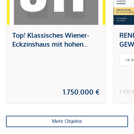
Top! Klassisches Wiener-
REN
Eckzinshaus mit hohen
GEW
Vermietungsgrad und
WIEN
ca. 
großem
VER
Dachgeschoßausbaupotential
MIT
in 1100 Wien, Nähe
ERT
Reumannplatz!
1.750.000 €
2.435 
Mehr Objekte