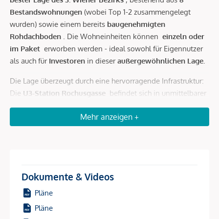
Bestandswohnungen
(wobei Top 1-2 zusammengelegt
wurden) sowie einem bereits
baugenehmigten
Rohdachboden
. Die Wohneinheiten können
einzeln oder
im Paket
erworben werden - ideal sowohl für Eigennutzer
als auch für
Investoren
in dieser
außergewöhnlichen Lage.
Die Lage überzeugt durch eine hervorragende Infrastruktur:
Die
U3-Station Rochusgasse
befindet sich in unmittelbarer
Nähe, ebenso wie die
Buslinien 4A und 74A .
Der
Mehr anzeigen +
Verkehrsknotenpunkt
Wien Mitte
ist fußläufig in rund 10
Minuten erreichbar und bietet Anschluss an das Netz der
ÖBB sowie den
City Airport Train (CAT)
mit
Direktverbindung
zum
Flughafen Wien.
In direkter Umgebung finden sich zahlreiche Schulen, Ärzte,
Dokumente & Videos
Apotheken, Banken und
Einkaufsmöglichkeiten
. Die
Pläne
Landstraßer Hauptstraße
mit dem modernen
Pläne
Einkaufszentrum
THE MALL
sowie das generalsanierte