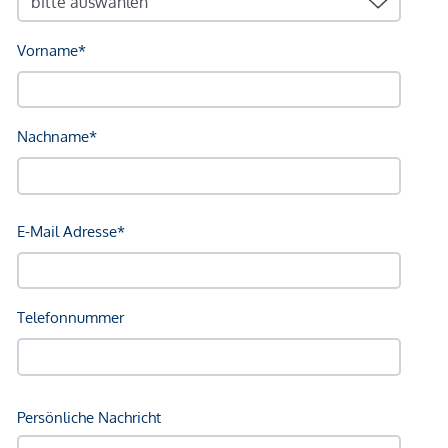
Einkaufszentrum <10.000m
Sonstige
Bank <3.500m
Geldautomat <3.500m
Post <2.500m
Polizei <3.500m
Verkehr
Bus <500m
Autobahnanschluss <7.000m
Bahnhof <4.000m
Straßenbahn <9.500m
Flughafen <10.000m
Angaben Entfernung Luftlinie / Quelle: OpenStreetMap