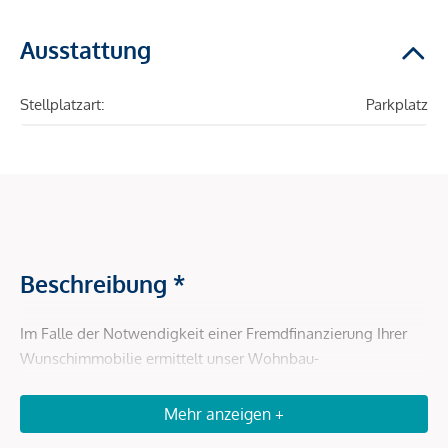
Ausstattung
Stellplatzart:
Parkplatz
Beschreibung *
Im Falle der Notwendigkeit einer Fremdfinanzierung Ihrer
Wunschimmobilie ermittelt unser Wohnbau-
Finanzierungsexperte gerne die optimale
Finanzierungslösung und findet das passende Zins- und
Mehr anzeigen +
Konditionsangebot für Sie. Er vergleicht die aktuellen