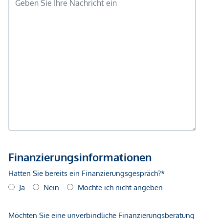
*Der Vertrag kommt nicht mit der INFINA Credit Broker
GmbH zustande. Das Objekt wird von einem externen
Immobilienunternehmen angeboten. Allfällige aus dem
Vertragsabschluss resultierende Rechte sind ausschließlich
gegenüber dem anbietenden Immobilienunternehmen
geltend zu machen. Wir weisen Sie darauf hin, dass die
gemachten Angaben und Informationen lediglich
unverbindliche Vorabinformationen sind und daher ohne
Gewähr erfolgen. Der Vermittler ist als Doppelmakler tätig.