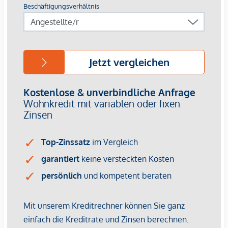
unser Exposé an.
Gerne lassen wir Ihnen bei ernsthaftem Interesse - vor
Kaufanbotlegung - weitere vertraulichen Dokumente zu
dieser Liegenschaft zukommen, welche nicht veröffentlicht
werden dürfen.
Überzeugen Sie sich selbst von diesem überaus attraktiven
Objekt. Für Besichtigungen und nähere Informationen
stehen wir Ihnen gerne zur Verfügung!
Mag. Viola Wasmuth
national - Tel:
0670 4039361
international - Tel:
+43 670 4039361
e-mail:
wasmuth@lifestyle-properties.at
Wir weisen darauf hin, dass zwischen dem Vermittler und
dem zu vermittelnden Dritten ein familiäres oder
wirtschaftliches Naheverhältnis besteht.