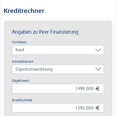
Straße gelegen und garantieren Ihnen so eine Ruhelage.
Kreditrechner
Die Liegenschaft teilt sich auf in 6 Bauplätze. Auf allen
Bauplätzen liegen die notwendigen Baugenehmigungen
vor. Gesamt ergibt sich somit eine Nutzfläche von ca. 2.233
m² und ca. 2.168 m² Eigengärten.
Die Lage und Infrastruktur des Grundstücks sind
ausgezeichnet. Trotz der Grünruhelage ist die Liegenschaft
nur wenige Gehminuten vom Ortszentrum entfernt. Mit dem
PKW erreicht man nach nur wenigen Fahrminuten das
Stadtzentrum Klosterneuburg, welches Ihnen diverse
Geschäfte des täglichen Bedarfs, sowie eine Vielzahl an
weiteren Geschäften, Restaurants und Cafés bietet.
Die Anbindung an den öffentlichen Verkehr ist über den
Bahnhof Klosterneuburg-Kierling gewährleistet. Die Wiener
Innenstadt erreichen Sie mit dem Auto in ca. 30 Minuten.
Für nähere Informationen zur Infrastruktur, fordern Sie bitte