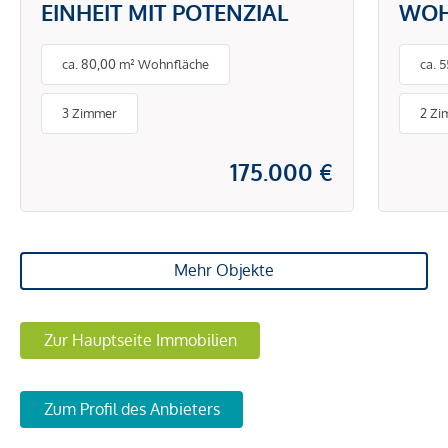
EINHEIT MIT POTENZIAL
WOH
BAL
ca. 80,00 m² Wohnfläche
ca. 
3 Zimmer
2 Zi
175.000 €
Mehr Objekte
Zur Hauptseite Immobilien
Zum Profil des Anbieters