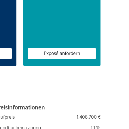
n
Exposé anfordern
reisinformationen
ufpreis
1.408.700 €
undbucheintragung:
1.1 %