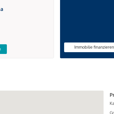
na
Immobilie finanziere
n
P
Ka
Gr