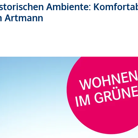
torischen Ambiente: Komforta
m Artmann