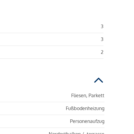
3
3
2
Fliesen, Parkett
Fußbodenheizung
Personenaufzug
Nordostbalkon / -terrasse