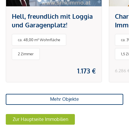
Hell, freundlich mit Loggia
Char
und Garagenplatz!
Immo
1170
ca. 48,00 m² Wohnfläche
ca. 
Zuha
2 Zimmer
1,5 
1.173 €
6.286 
Mehr Objekte
Zur Hauptseite Immobilien