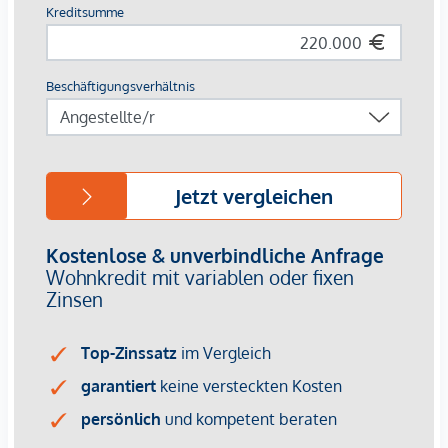
Für diese Wohnung übernimmt der Verkäufer die
Grundbucheintragungs- sowie Pfandrechtsgebühr! Jetzt
kaufen und profitieren!
Zusätzliche Information:
Die angebotenen Vorsorgewohnungen können
ausschließlich zum Bruttokaufpreis für Eigennutzer
erworben werden.
Ein Ankauf zu einem Vorsorgekaufpreis netto mit
gesondert ausgewiesener Umsatzsteuer ist bei diesem
Projekt nicht vorgesehen.
Diese Struktur bietet insbesondere Käuferinnen und
Käufern Vorteile, die ihre Immobilie im Rahmen der
Kleinunternehmerregelung vermieten möchten. Da keine
Umsatzsteuer gesondert ausgewiesen wird, entsteht
keine Verpflichtung zum Vorsteuerabzug sowie zu
entsprechenden umsatzsteuerlichen Verrechnungen oder