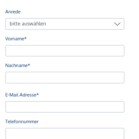
Apotheke <250m
Klinik <250m
Krankenhaus <500m
Kinder & Schulen
Schule <250m
Kindergarten <250m
Universität <750m
Höhere Schule <1.000m
Nahversorgung
Supermarkt <250m
Bäckerei <250m
Einkaufszentrum <1.500m
Sonstige
Geldautomat <250m
Bank <250m