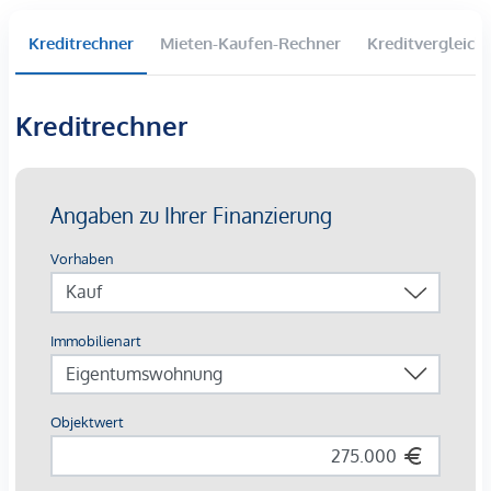
Wohnbereiche, durchdachte Grundrisse und zeitgemäße
Materialien sprechen eine breite Zielgruppe an – von
Kreditrechner
Mieten-Kaufen-Rechner
Kreditvergleich
Singles über Paare bis hin zu urbanen Berufstätigen.
Die hochwertige Ausführung sorgt nicht nur für
Kreditrechner
Wohnkomfort, sondern auch für langfristige Werthaltigkeit
– ein entscheidender Aspekt für Anleger mit Fokus auf
nachhaltige Rendite.
Kaufpreise der Vorsorgewohnungen
von EUR 269.000,- bis EUR 775.000,- netto zzgl. 20% USt.
Zu erwartender Mietertrag
von ca. EUR 17,50 bis EUR 20,00 netto/m²
3% Kundenprovision
Fertigstellung: bereits erfolgt
Bis zu EUR 25.000,- sparen - befristet bis 31.8.2026!