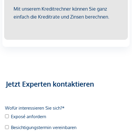
laufenden Meldungen.
Damit bietet dieses Modell eine klare, transparente und
administrativ schlanke Lösung für Investorinnen und
Investoren, die eine langfristige Vermietung ohne
umsatzsteuerliche Komplexität anstreben.
Für weiterführende Informationen oder eine persönliche
Beratung stehen wir Ihnen selbstverständlich gerne zur
Verfügung.
Wir weisen darauf hin, dass zwischen dem Vermittler und
dem zu vermittelnden Dritten ein familiäres oder
wirtschaftliches Naheverhältnis besteht.
Jetzt Experten kontaktieren
Der Vermittler ist als Doppelmakler tätig.
Infrastruktur / Entfernungen
Gesundheit
Arzt <250m