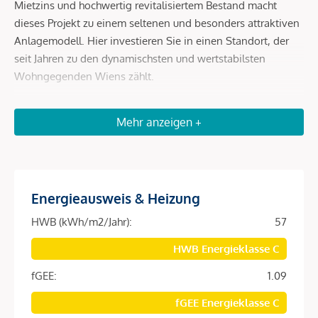
Mietzins und hochwertig revitalisiertem Bestand macht
dieses Projekt zu einem seltenen und besonders attraktiven
Anlagemodell. Hier investieren Sie in einen Standort, der
seit Jahren zu den dynamischsten und wertstabilsten
Wohngegenden Wiens zählt.
Die Lage ist schlichtweg unschlagbar
Mehr anzeigen +
Die Lage ist schlichtweg unschlagbar. Der Karmelitermarkt
steht für urbanes Lebensgefühl, hohe Nachfrage und stabile
Vermietbarkeit. Die unmittelbare Nähe zum Augarten sowie
zum Donaukanal schafft eine perfekte Verbindung aus
Energieausweis & Heizung
Erholung, Kulinarik und Citynähe.
HWB (kWh/m2/Jahr):
57
Zahlreiche Restaurants, Cafés, Nahversorger und kleine
HWB Energieklasse C
Boutiquen sorgen für eine konstant hohe Wohnattraktivität
– ein entscheidender Faktor für Investoren.
fGEE:
1.09
Die Verkehrsanbindung ist ausgezeichnet:
fGEE Energieklasse C