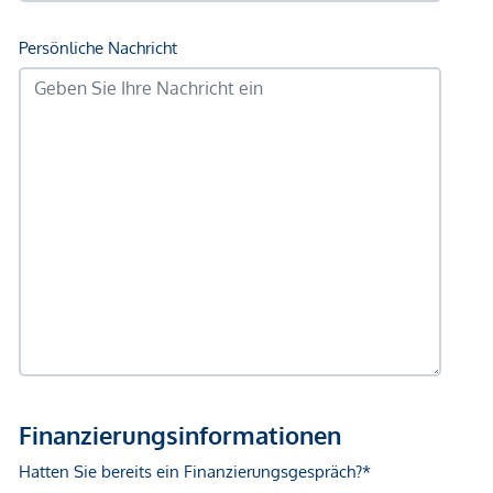
Post <250m
Polizei <500m
Verkehr
Bus <250m
U-Bahn <250m
Straßenbahn <250m
Bahnhof <250m
Autobahnanschluss <2.750m
Angaben Entfernung Luftlinie / Quelle: OpenStreetMap
*Der Vertrag kommt nicht mit der INFINA Credit Broker
GmbH zustande. Das Objekt wird von einem externen
Immobilienunternehmen angeboten. Allfällige aus dem
Vertragsabschluss resultierende Rechte sind ausschließlich
gegenüber dem anbietenden Immobilienunternehmen